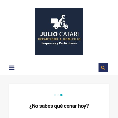
Repartos
a
domicilio
en
Ciudad
Rodrigo
BLOG
¿No sabes qué cenar hoy?