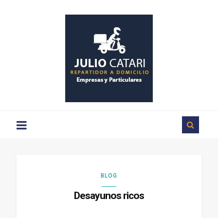
Repartos
a
domicilio
en
Ciudad
Rodrigo
BLOG
Desayunos ricos