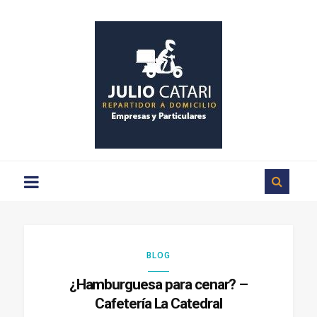
Repartos
a
domicilio
en
Ciudad
Rodrigo
BLOG
¿Hamburguesa para cenar? –
Cafetería La Catedral