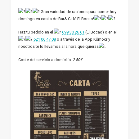
¡Gran variedad de raciones para comer hoy
domingo en casita de Bar& Café El Bocao!
Haz tu pedido en el
699 30 26 61
(El Bocao) o en el
621 06 47 08
o a través de la App Kōmocr y
nosotros te lo llevamos a la hora que quieras
Coste del servicio a domicilio:
2.50€