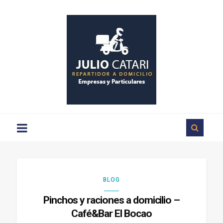
Repartos
a
domicilio
en
Ciudad
Rodrigo
BLOG
Pinchos y raciones a domicilio –
Café&Bar El Bocao