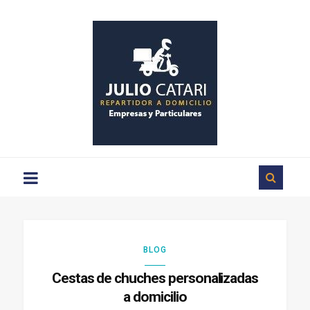
Repartos
a
domicilio
en
Ciudad
Rodrigo
BLOG
Cestas de chuches personalizadas
a domicilio