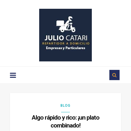
Repartos
a
domicilio
en
Ciudad
Rodrigo
BLOG
Algo rápido y rico: ¡un plato
combinado!