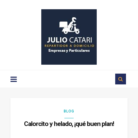
Repartos
a
domicilio
en
Ciudad
Rodrigo
BLOG
Calorcito y helado, ¡qué buen plan!