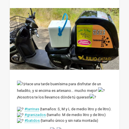
¡Hace una tarde buenísima para disfrutar de un
heladito, y si encima es artesano… mucho mejor!
¡Nosotros te los llevamos dónde tú quieras!
#tarrinas
(tamaños: S, M y L de medio litro y de litro).
#granizados
(tamaño: M de medio litro y de litro)
#batidos
(tamaño único y sin nata montada)