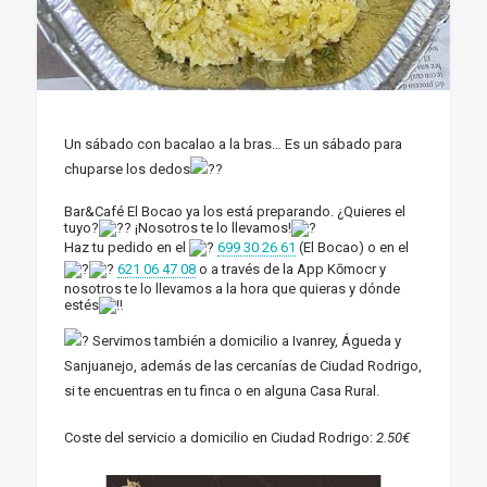
Un sábado con bacalao a la bras… Es un sábado para
chuparse los dedos
Bar&Café El Bocao ya los está preparando. ¿Quieres el
tuyo?
¡Nosotros te lo llevamos!
Haz tu pedido en el
699 30 26 61
(El Bocao) o en el
621 06 47 08
o a través de la App Kōmocr y
nosotros te lo llevamos a la hora que quieras y dónde
estés
Servimos también a domicilio a Ivanrey, Águeda y
Sanjuanejo, además de las cercanías de Ciudad Rodrigo,
si te encuentras en tu finca o en alguna Casa Rural.
Coste del servicio a domicilio en Ciudad Rodrigo:
2.50€