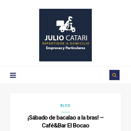
Repartos
a
domicilio
en
Ciudad
Rodrigo
BLOG
¡Sábado de bacalao a la bras! –
Café&Bar El Bocao