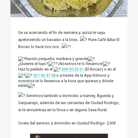
Se va acercando el fin de semana y, quizá te vaya
apeteciendo un bacalao a la bras…
Pues Café &Bar El
Bocao lo hace rico rico…
Ración pequeña, mediana y grande
¿Quieres el tuyo?
¡Nosotros te lo llevamos!
Haz tu pedido en el
699 30 26 61
(El Bocao) o en el
621 06 47 08
o a través de la App Kōmocr y
nosotros te lo llevamos a la hora que quieras y dónde
estés
Servimos también a domicilio a Ivanrey, Águeda y
Sanjuanejo, además de las cercanías de Ciudad Rodrigo,
si te encuentras en tu finca o en alguna Casa Rural.
Coste del servicio a domicilio en Ciudad Rodrigo:
2,50€