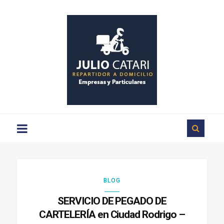
Repartos
a
domicilio
en
Ciudad
Rodrigo
BLOG
SERVICIO DE PEGADO DE
CARTELERÍA en Ciudad Rodrigo –